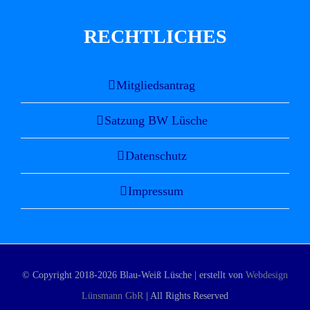
RECHTLICHES
Mitgliedsantrag
Satzung BW Lüsche
Datenschutz
Impressum
© Copyright 2018-
2026 Blau-Weiß Lüsche | erstellt von
Webdesign
Lünsmann GbR
| All Rights Reserved