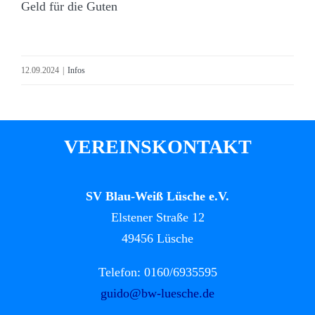
Geld für die Guten
12.09.2024
|
Infos
VEREINSKONTAKT
SV Blau-Weiß Lüsche e.V.
Elstener Straße 12
49456 Lüsche
Telefon: 0160/6935595
guido@bw-luesche.de