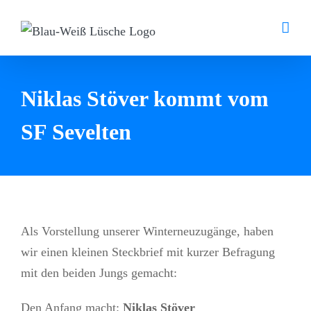
Zum
Inhalt
springen
Niklas Stöver kommt vom
SF Sevelten
Als Vorstellung unserer Winterneuzugänge, haben
wir einen kleinen Steckbrief mit kurzer Befragung
mit den beiden Jungs gemacht:
Den Anfang macht:
Niklas Stöver