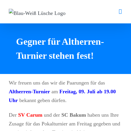
Zum
Inhalt
springen
Gegner für Altherren-
Turnier stehen fest!
Wir freuen uns das wir die Paarungen für das
Altherren-Turnier
am
Freitag, 09. Juli ab 19.00
Uhr
bekannt geben dürfen.
Der
SV Carum
und der
SC Bakum
haben uns Ihre
Zusage für das Pokalturnier am Freitag gegeben und