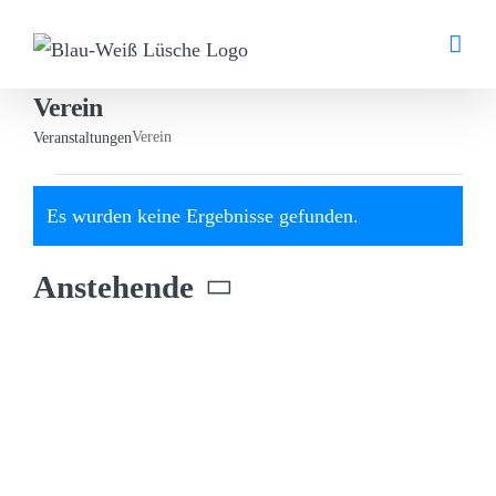
Zum
Inhalt
springen
Verein
Verein
Veranstaltungen
Veranstaltungen
Es wurden keine Ergebnisse gefunden.
Hinweis
Anstehende
Datum
wählen.