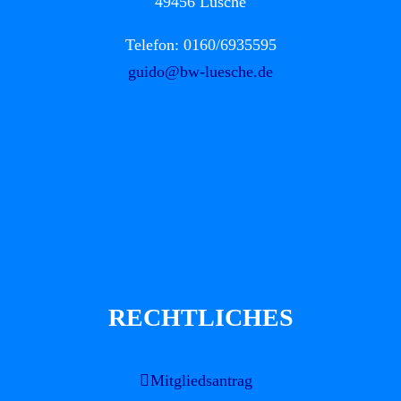
49456 Lüsche
Telefon: 0160/6935595
guido@bw-luesche.de
RECHTLICHES
Mitgliedsantrag