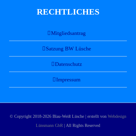
RECHTLICHES
Mitgliedsantrag
Satzung BW Lüsche
Datenschutz
Impressum
© Copyright 2018-
2026 Blau-Weiß Lüsche | erstellt von
Webdesign
Lünsmann GbR
| All Rights Reserved