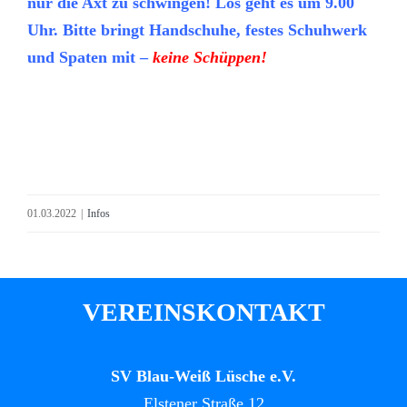
nur die Axt zu schwingen! Los geht es um 9.00
Uhr. Bitte bringt Handschuhe, festes Schuhwerk
und Spaten mit –
keine Schüppen!
01.03.2022
|
Infos
VEREINSKONTAKT
SV Blau-Weiß Lüsche e.V.
Elstener Straße 12