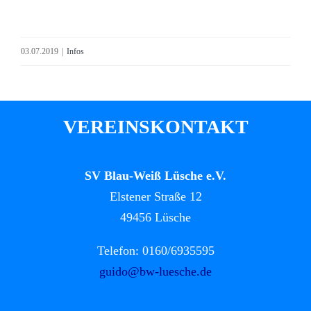
03.07.2019
|
Infos
VEREINSKONTAKT
SV Blau-Weiß Lüsche e.V.
Elstener Straße 12
49456 Lüsche
Telefon: 0160/6935595
guido@bw-luesche.de